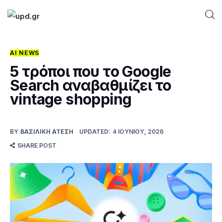
AI NEWS
Home
5 τρόποι που το Google
Search αναβαθμίζει το
News
vintage shopping
Games
BY
ΒΑΣΙΛΙΚΉ ΑΤΈΣΗ
UPDATED:
4 ΙΟΥΝΊΟΥ, 2026
Futuring
SHARE POST
AI news
How To
Blog