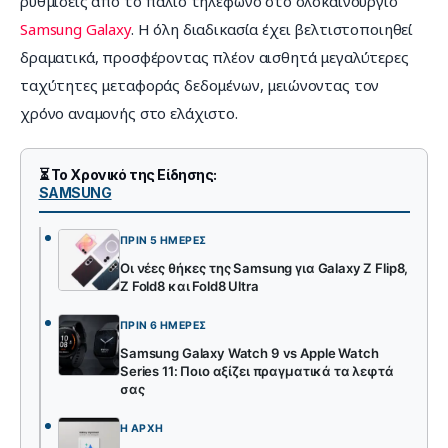
ρυθμίσεις από το παλιό τηλέφωνο στο ολοκαίνουργιο 
Samsung Galaxy
. Η όλη διαδικασία έχει βελτιστοποιηθεί 
δραματικά, προσφέροντας πλέον αισθητά μεγαλύτερες 
ταχύτητες μεταφοράς δεδομένων, μειώνοντας τον 
χρόνο αναμονής στο ελάχιστο.
⏳ Το Χρονικό της Είδησης:
SAMSUNG
ΠΡΙΝ 5 ΗΜΈΡΕΣ
Οι νέες θήκες της Samsung για Galaxy Z Flip8,
Z Fold8 και Fold8 Ultra
ΠΡΙΝ 6 ΗΜΈΡΕΣ
Samsung Galaxy Watch 9 vs Apple Watch
Series 11: Ποιο αξίζει πραγματικά τα λεφτά
σας
Η ΑΡΧΉ