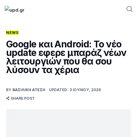
NEWS
Home
Google και Android: Το νέο
update εφερε μπαράζ νέων
News
λειτουργιών που θα σου
λύσουν τα χέρια
Games
Futuring
BY
ΒΑΣΙΛΙΚΉ ΑΤΈΣΗ
UPDATED:
3 ΙΟΥΝΊΟΥ, 2026
SHARE POST
AI news
How To
Blog