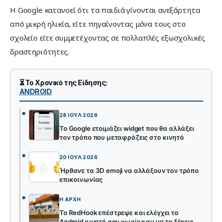
Η Google κατανοεί ότι τα παιδιά γίνονται ανεξάρτητα 
από μικρή ηλικία, είτε πηγαίνοντας μόνα τους στο 
σχολείο είτε συμμετέχοντας σε πολλαπλές εξωσχολικές 
δραστηριότητες.
⏳ Το Χρονικό της Είδησης:
ANDROID
28 ΙΟΎΛ 2026
Το Google ετοιμάζει widget που θα αλλάξει
τον τρόπο που μεταφράζεις στο κινητό
20 ΙΟΎΛ 2026
Ήρθανε τα 3D emoji να αλλάξουν τον τρόπο
επικοινωνίας
Η ΑΡΧΉ
To RedHook επέστρεψε και ελέγχει το
Android κινητό σου χωρίς καν να το ξέρεις