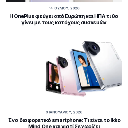
14 ΙΟΥΛΊΟΥ, 2026
Η OnePlus φεύγει από Ευρώπη και ΗΠΑ τι θα
γίνει με τους κατόχους συσκευών
9 ΙΑΝΟΥΑΡΊΟΥ, 2026
Ένα διαφορετικό smartphone: Τι είναι το Ikko
Mind One και γιατί ξεχωρίζει