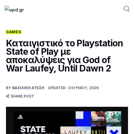
GAMES
Home
Καταιγιστικό το Playstation
State of Play με
News
αποκαλύψεις για God of
War Laufey, Until Dawn 2
Games
Futuring
BY
ΒΑΣΙΛΙΚΉ ΑΤΈΣΗ
UPDATED:
3 ΙΟΥΝΊΟΥ, 2026
SHARE POST
AI news
How To
Blog