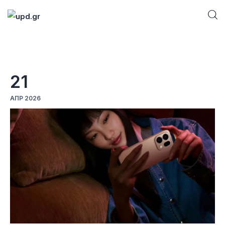
Home
21
News
ΑΠΡ 2026
Games
Futuring
AI news
How To
Blog