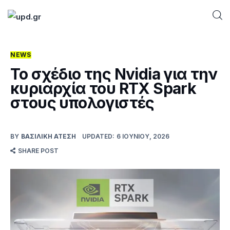
NEWS
Home
Το σχέδιο της Nvidia για την
κυριαρχία του RTX Spark
News
στους υπολογιστές
Games
BY
ΒΑΣΙΛΙΚΉ ΑΤΈΣΗ
UPDATED:
6 ΙΟΥΝΊΟΥ, 2026
Futuring
SHARE POST
AI news
How To
Blog