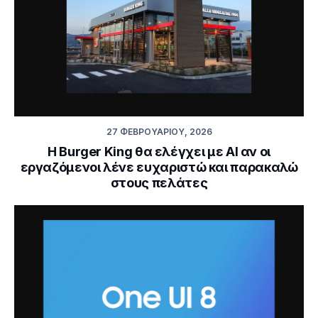
27 ΦΕΒΡΟΥΑΡΊΟΥ, 2026
Η Burger King θα ελέγχει με AI αν οι
εργαζόμενοι λένε ευχαριστώ και παρακαλώ
στους πελάτες