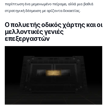
περίπτωση ένα μεμονωμένο πείραμα, αλλά μια βαθιά 
στρατηγική δέσμευση με ορίζοντα δεκαετίας.
Ο πολυετής οδικός χάρτης και οι
μελλοντικές γενιές
επεξεργαστών