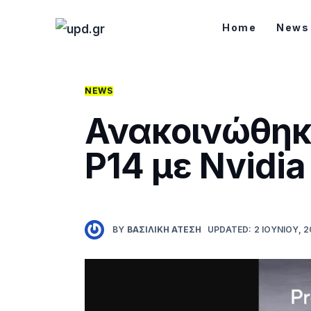
Home
Home
News
News
Games
NEWS
Ανακοινώθηκα
Futuring
P14 με Nvidi
AI news
How To
Blog
BY
ΒΑΣΙΛΙΚΉ ΑΤΈΣΗ
UPDATED:
2 ΙΟΥΝΊΟΥ, 
Επικοινωνία