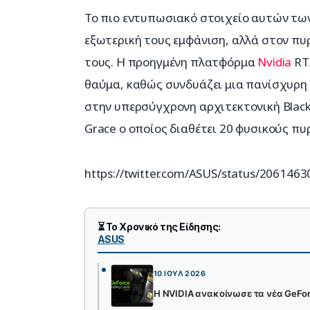
Το πιο εντυπωσιακό στοιχείο αυτών των
εξωτερική τους εμφάνιση, αλλά στον πυ
τους. Η προηγμένη πλατφόρμα 
Nvidia
 RT
θαύμα, καθώς συνδυάζει μια πανίσχυρη
στην υπερσύγχρονη αρχιτεκτονική Blackw
Grace ο οποίος διαθέτει 20 φυσικούς πυ
https://twitter.com/ASUS/status/20614
⏳ Το Χρονικό της Είδησης:
ASUS
10 ΙΟΎΛ 2026
Η NVIDIA ανακοίνωσε τα νέα GeForc