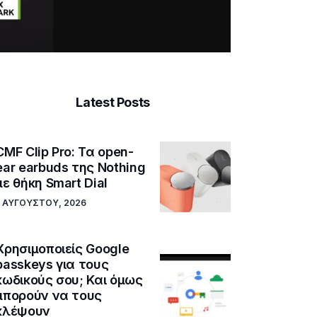
Latest Posts
CMF Clip Pro: Τα open-
ear earbuds της Nothing
με θήκη Smart Dial
5 ΑΥΓΟΎΣΤΟΥ, 2026
Χρησιμοποιείς Google
passkeys για τους
κωδικούς σου; Και όμως
μπορούν να τους
κλέψουν