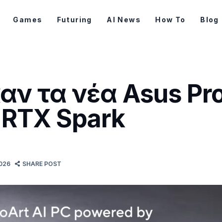
Games
Futuring
AI News
How To
Blog
ν τα νέα Asus Pro
a RTX Spark
2026
SHARE POST