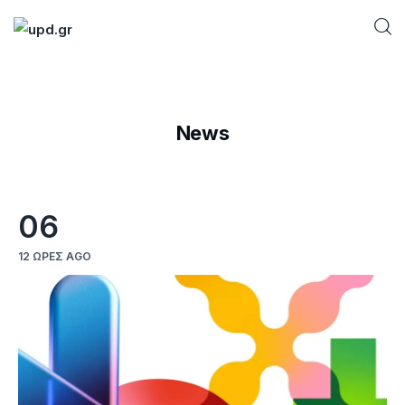
Home
News
News
Games
06
Futuring
12 ΏΡΕΣ AGO
AI news
How To
Blog