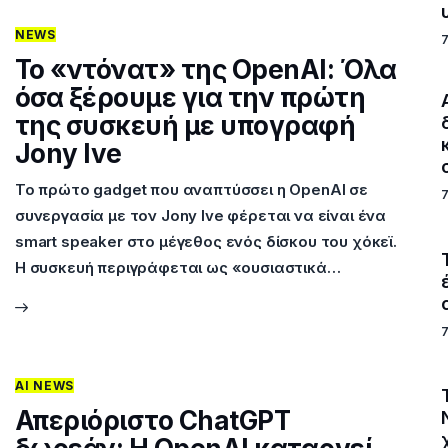
NEWS
Το «ντόνατ» της OpenAI: Όλα
όσα ξέρουμε για την πρώτη
της συσκευή με υπογραφή
Jony Ive
Το πρώτο gadget που αναπτύσσει η OpenAI σε
συνεργασία με τον Jony Ive φέρεται να είναι ένα
smart speaker στο μέγεθος ενός δίσκου του χόκεϊ.
Η συσκευή περιγράφεται ως «ουσιαστικά…
AI NEWS
Απεριόριστο ChatGPT