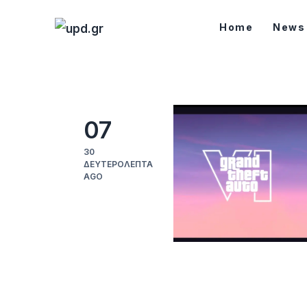
Home
Home
News
News
Games
Futuring
07
AI news
30
ΔΕΥΤΕΡΌΛΕΠΤΑ
AGO
How To
Blog
Επικοινωνία