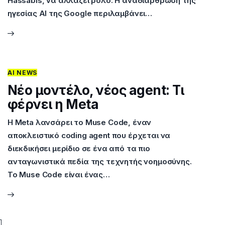
Hassabis, να αλλάζει ρόλο. Η αναδιάρθρωση της
ηγεσίας AI της Google περιλαμβάνει…
AI NEWS
Νέο μοντέλο, νέος agent: Τι
φέρνει η Meta
Η Meta λανσάρει το Muse Code, έναν
αποκλειστικό coding agent που έρχεται να
διεκδικήσει μερίδιο σε ένα από τα πιο
ανταγωνιστικά πεδία της τεχνητής νοημοσύνης.
Το Muse Code είναι ένας…