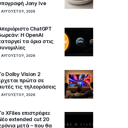
υπογραφή Jony Ive
7 ΑΥΓΟΎΣΤΟΥ, 2026
Απεριόριστο ChatGPT
δωρεάν: Η OpenAI
καταργεί τα όρια στις
συνομιλίες
7 ΑΥΓΟΎΣΤΟΥ, 2026
Το Dolby Vision 2
έρχεται πρώτα σε
αυτές τις τηλεοράσεις
7 ΑΥΓΟΎΣΤΟΥ, 2026
Το XFiles επιστρέφει:
Νέο extended cut 20
χρόνια μετά – που θα