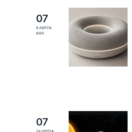
07
9 ΛΕΠΤΆ
AGO
07
24 ΛΕΠΤΆ