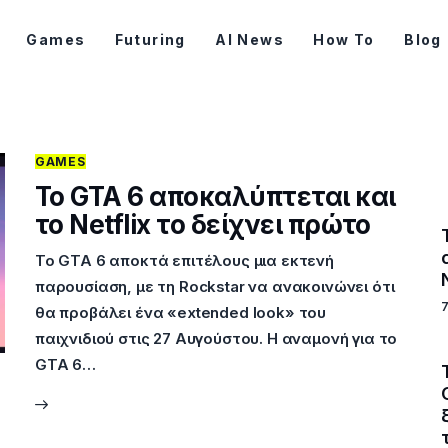
Games
Futuring
AI News
How To
Blog
GAMES
Το GTA 6 αποκαλύπτεται και
το Netflix το δείχνει πρώτο
Το GTA 6 αποκτά επιτέλους μια εκτενή
παρουσίαση, με τη Rockstar να ανακοινώνει ότι
θα προβάλει ένα «extended look» του
παιχνιδιού στις 27 Αυγούστου. Η αναμονή για το
GTA 6…