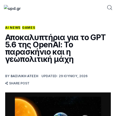
AI NEWS
GAMES
Home
Αποκαλυπτήρια για το GPT
5.6 της OpenAΙ: Το
News
παρασκήνιο και η
γεωπολιτική μάχη
Games
Futuring
BY
ΒΑΣΙΛΙΚΉ ΑΤΈΣΗ
UPDATED:
29 ΙΟΥΝΊΟΥ, 2026
SHARE POST
AI news
How To
Blog