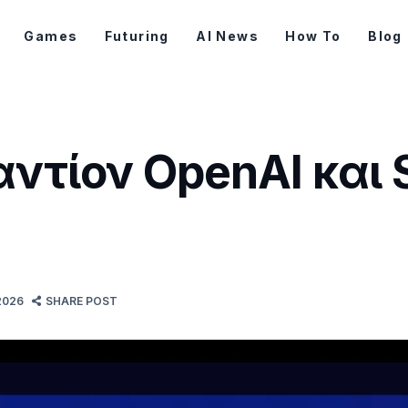
Games
Futuring
AI News
How To
Blog
αντίον OpenAI και
2026
SHARE POST