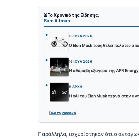
⏳ Το Χρονικό της Είδησης:
Sam Altman
18 ΙΟΎΛ 2026
Ο Elon Musk τους θέλει πελάτες από
16 ΙΟΎΛ 2026
Η αθόρυβη εξαγορά της APR Energy:
Η ΑΡΧΉ
Η xAI του Elon Musk περνά στην αν
Όλο το χρονικό
Παράλληλα, ισχυρίστηκαν ότι ο ανταγων