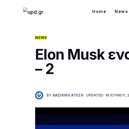
Home
Home
News
News
Games
NEWS
Elon Musk εν
Futuring
– 2
AI news
How To
Blog
BY
ΒΑΣΙΛΙΚΉ ΑΤΈΣΗ
UPDATED:
16 ΙΟΥΝΊΟΥ, 
Επικοινωνία