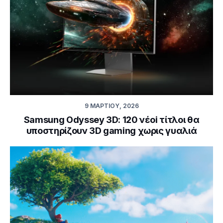
9 ΜΑΡΤΊΟΥ, 2026
Samsung Odyssey 3D: 120 νέoi τίτλοι θα
υποστηρίζουν 3D gaming χωρις γυαλιά