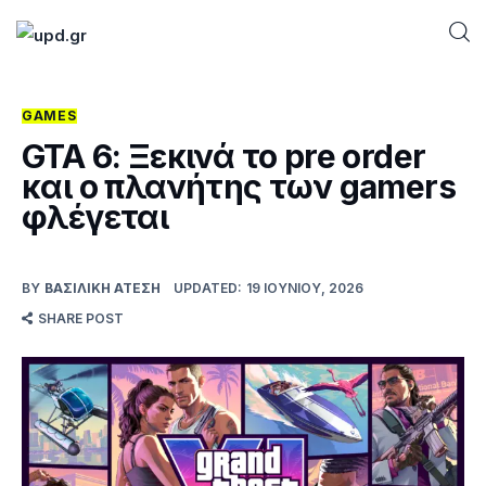
GAMES
Home
GTA 6: Ξεκινά το pre order
και ο πλανήτης των gamers
News
φλέγεται
Games
BY
ΒΑΣΙΛΙΚΉ ΑΤΈΣΗ
UPDATED:
19 ΙΟΥΝΊΟΥ, 2026
Futuring
SHARE POST
AI news
How To
Blog