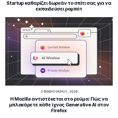
Startup καθαρίζει δωρεάν το σπίτι σας για να
εκπαιδεύσει ρομπότ
3 ΦΕΒΡΟΥΑΡΊΟΥ, 2026
Η Mozilla αντιστέκεται στο ρεύμα: Πώς να
μπλοκάρετε κάθε ίχνος Generative AI στον
Firefox