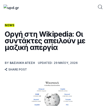
NEWS
Home
Οργή στη Wikipedia: Οι
συντάκτες απειλούν με
News
μαζική απεργία
Games
BY
ΒΑΣΙΛΙΚΉ ΑΤΈΣΗ
UPDATED:
29 ΜΑΪ́ΟΥ, 2026
Futuring
SHARE POST
AI news
How To
Blog