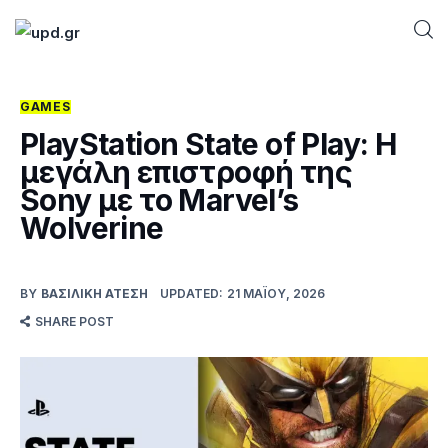
GAMES
Home
PlayStation State of Play: Η
μεγάλη επιστροφή της
News
Sony με το Marvel’s
Wolverine
Games
Futuring
BY
ΒΑΣΙΛΙΚΉ ΑΤΈΣΗ
UPDATED:
21 ΜΑΪ́ΟΥ, 2026
SHARE POST
AI news
How To
Blog