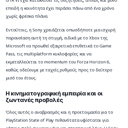
GTA VI έχει κατακλύσει τις συζητήσεις, απλώς και μόνο 
επειδή η κοινότητα έχει περάσει πάνω από ένα χρόνο 
χωρίς φρέσκα πλάνα.
Εντούτοις, η Sony χρειάζεται οπωσδήποτε μια ισχυρή 
παρουσίαση αυτή τη στιγμή, ειδικά με το Xbox της 
Microsoft να προωθεί εξαιρετικά επιθετικά το Game 
Pass, τις multiplatform κυκλοφορίες και να 
εκμεταλλεύεται το momentum του Forza Horizon 6, 
καθώς οδεύουμε με ταχείς ρυθμούς προς το δεύτερο 
μισό του έτους.
Η κινηματογραφική εμπειρία και οι
ζωντανές προβολές
Όλος αυτός ο αναβρασμός και η προετοιμασία για το 
PlayStation State of Play πιθανότατα υφίσταται για 
κάποιο πολύ συγκεκριμένο και στρατηγικό λόγο. Η Sony 