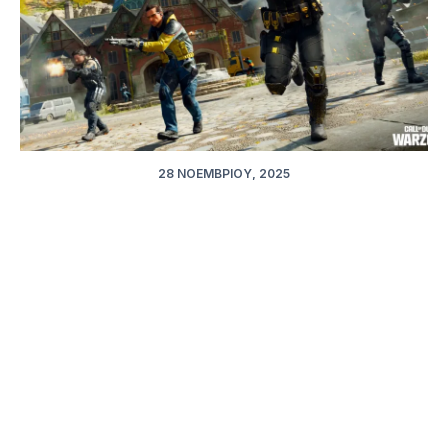
28 ΝΟΕΜΒΡΊΟΥ, 2025
Call of Duty Warzone: Το trailer του Haven’s
Hollow προμηνύει ριζικές αλλαγές