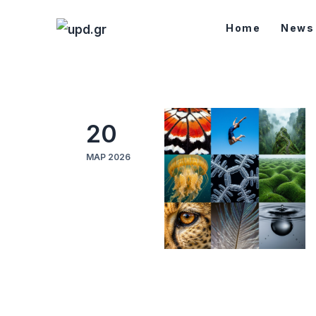
Home
Home
News
News
Games
Futuring
20
AI news
ΜΑΡ 2026
How To
Blog
Επικοινωνία