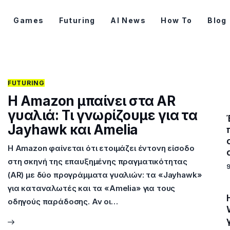
Games
Futuring
AI News
How To
Blog
FUTURING
Η Amazon μπαίνει στα AR
γυαλιά: Τι γνωρίζουμε για τα
Jayhawk και Amelia
Η Amazon φαίνεται ότι ετοιμάζει έντονη είσοδο
στη σκηνή της επαυξημένης πραγματικότητας
(AR) με δύο προγράμματα γυαλιών: τα «Jayhawk»
για καταναλωτές και τα «Amelia» για τους
οδηγούς παράδοσης. Αν οι…