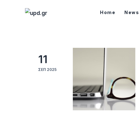
Home
Home
News
News
Games
Futuring
11
AI news
ΣΕΠ 2025
How To
Blog
Επικοινωνία