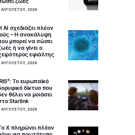
σώσει ζωές
9 ΑΥΓΟΎΣΤΟΥ, 2026
Η AI σχεδιάζει πλέον
ιούς – Η ανακάλυψη
που μπορεί να σώσει
ζωές ή να γίνει ο
χειρότερος εφιάλτης
9 ΑΥΓΟΎΣΤΟΥ, 2026
IRIS²: Το ευρωπαϊκό
δορυφικό δίκτυο που
δεν θέλει να μοιάσει
στο Starlink
9 ΑΥΓΟΎΣΤΟΥ, 2026
Το X πληρώνει πλέον
μόνο για πρωτότυπο