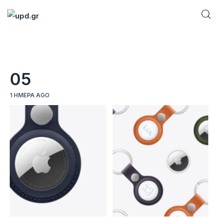
Home
05
News
1 ΗΜΈΡΑ AGO
Games
Futuring
AI news
How To
Blog