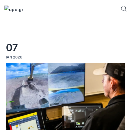
Home
07
News
ΙΑΝ 2026
Games
Futuring
AI news
How To
Blog