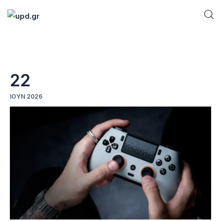
Home
22
News
ΙΟΎΝ 2026
Games
Futuring
AI news
How To
Blog