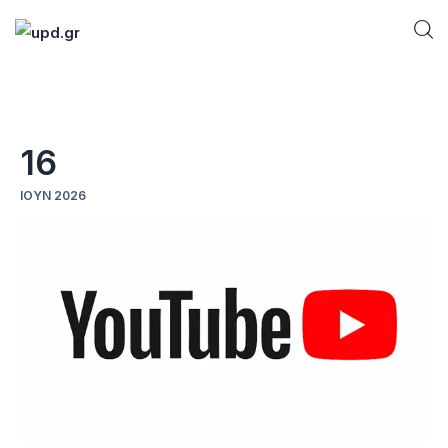
Home
16
News
ΙΟΎΝ 2026
Games
Futuring
AI news
How To
Blog