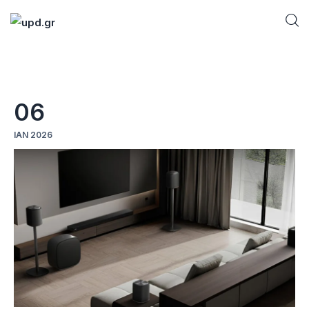
Home
06
News
ΙΑΝ 2026
Games
Futuring
AI news
How To
Blog