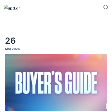
Home
26
News
ΜΆΙ 2026
Games
Futuring
AI news
How To
Blog