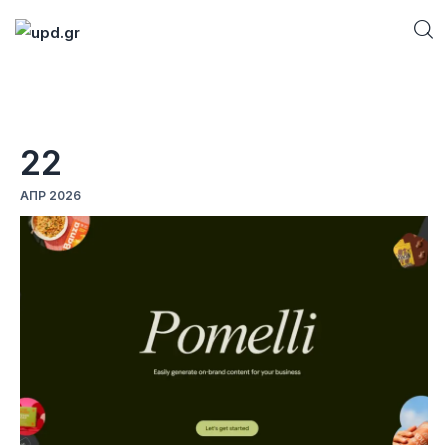
Home
22
News
ΑΠΡ 2026
Games
Futuring
AI news
How To
Blog