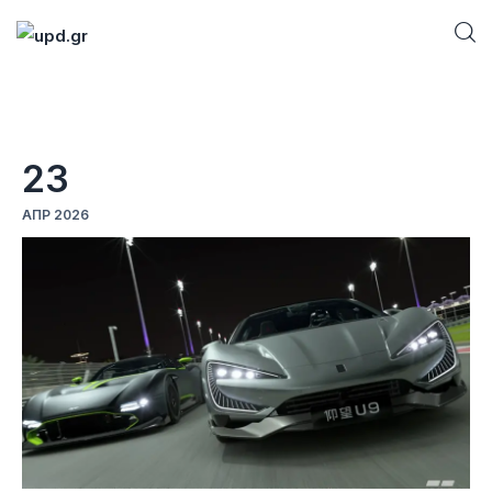
Home
23
News
ΑΠΡ 2026
Games
Futuring
AI news
How To
Blog