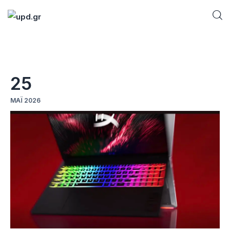
Home
25
News
ΜΆΙ 2026
Games
Futuring
AI news
How To
Blog