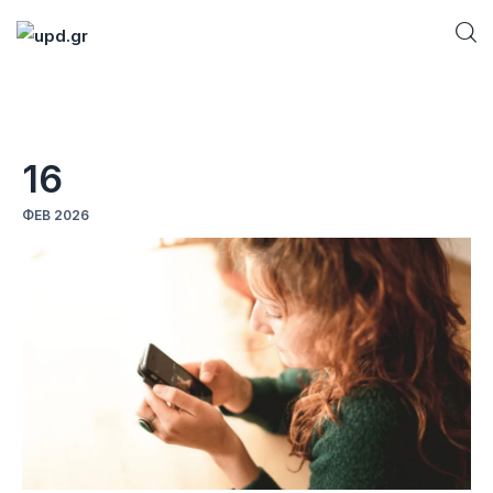
Home
16
News
ΦΕΒ 2026
Games
Futuring
AI news
How To
Blog