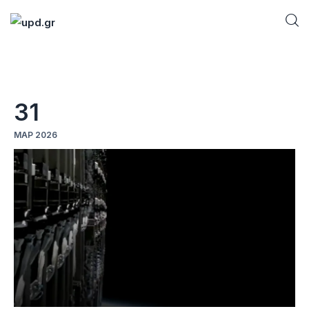
Home
31
News
ΜΑΡ 2026
Games
Futuring
AI news
How To
Blog