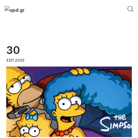
Home
30
News
ΣΕΠ 2025
Games
Futuring
AI news
How To
Blog