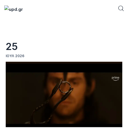
Home
25
News
ΙΟΎΛ 2026
Games
Futuring
AI news
How To
Blog