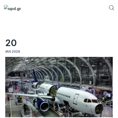
Home
20
News
ΙΑΝ 2026
Games
Futuring
AI news
How To
Blog