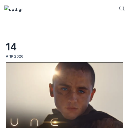
Home
14
News
ΑΠΡ 2026
Games
Futuring
AI news
How To
Blog