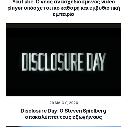
YouTube: Ο νέος ανασχεδιασμένος video
player υπόσχεται πιο καθαρή και εμβυθιστική
εμπειρία
28 ΜΑΪ́ΟΥ, 2026
Disclosure Day: Ο Steven Spielberg
αποκαλύπτει τους εξωγήινους