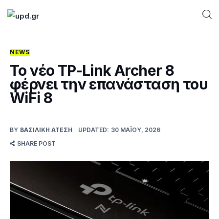
NEWS
Home
Το νέο TP-Link Archer 8
φέρνει την επανάσταση του
News
WiFi 8
Games
BY
ΒΑΣΙΛΙΚΉ ΑΤΈΣΗ
UPDATED:
30 ΜΑΪ́ΟΥ, 2026
Futuring
SHARE POST
AI news
How To
Blog