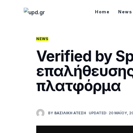
Home
Home
News
News
Games
NEWS
Verified by S
Futuring
επαλήθευσης 
AI news
πλατφόρμα
How To
Blog
Επικοινωνία
BY
ΒΑΣΙΛΙΚΉ ΑΤΈΣΗ
UPDATED:
20 ΜΑΪ́ΟΥ, 2