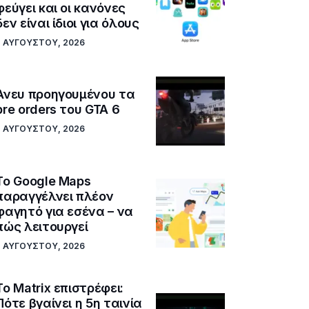
φεύγει και οι κανόνες
δεν είναι ίδιοι για όλους
7 ΑΥΓΟΎΣΤΟΥ, 2026
Άνευ προηγουμένου τα
pre orders του GTA 6
7 ΑΥΓΟΎΣΤΟΥ, 2026
Το Google Maps
παραγγέλνει πλέον
φαγητό για εσένα – να
πώς λειτουργεί
7 ΑΥΓΟΎΣΤΟΥ, 2026
Το Matrix επιστρέφει:
Πότε βγαίνει η 5η ταινία