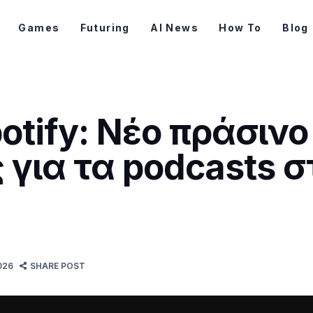
Games
Futuring
AI News
How To
Blog
potify: Νέο πράσιν
για τα podcasts σ
026
SHARE POST