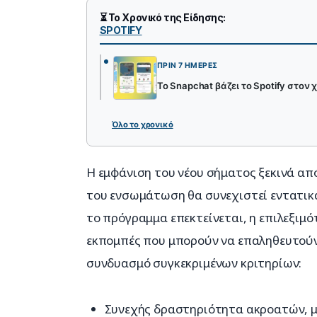
⏳ Το Χρονικό της Είδησης:
SPOTIFY
ΠΡΙΝ 7 ΗΜΈΡΕΣ
Το Snapchat βάζει το Spotify στον 
Όλο το χρονικό
Η εμφάνιση του νέου σήματος ξεκινά από
του ενσωμάτωση θα συνεχιστεί εντατικά
το πρόγραμμα επεκτείνεται, η επιλεξιμ
εκπομπές που μπορούν να επαληθευτούν 
συνδυασμό συγκεκριμένων κριτηρίων:
Συνεχής δραστηριότητα ακροατών, μ