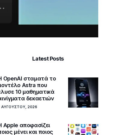
Latest Posts
Η OpenAI σταματά το
μοντέλο Astra που
έλυσε 10 μαθηματικά
αινίγματα δεκαετιών
7 ΑΥΓΟΎΣΤΟΥ, 2026
Η Apple αποφασίζει
ποιος μένει και ποιος