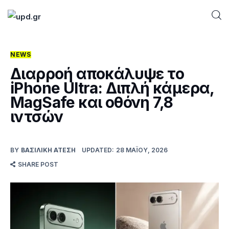
NEWS
Home
Διαρροή αποκάλυψε το
iPhone Ultra: Διπλή κάμερα,
News
MagSafe και οθόνη 7,8
ιντσών
Games
Futuring
BY
ΒΑΣΙΛΙΚΉ ΑΤΈΣΗ
UPDATED:
28 ΜΑΪ́ΟΥ, 2026
SHARE POST
AI news
How To
Blog