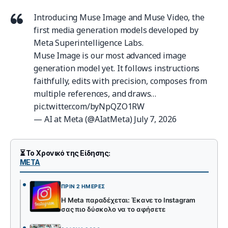
Introducing Muse Image and Muse Video, the
first media generation models developed by
Meta Superintelligence Labs.
Muse Image is our most advanced image
generation model yet. It follows instructions
faithfully, edits with precision, composes from
multiple references, and draws…
pic.twitter.com/byNpQZO1RW
— AI at Meta (@AIatMeta)
July 7, 2026
⏳ Το Χρονικό της Είδησης:
META
ΠΡΙΝ 2 ΗΜΈΡΕΣ
Η Meta παραδέχεται: Έκανε το Instagram
σας πιο δύσκολο να το αφήσετε