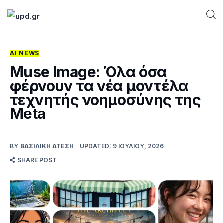
AI NEWS
Home
Muse Image: Όλα όσα
φέρνουν τα νέα μοντέλα
News
τεχνητής νοημοσύνης της
Meta
Games
Futuring
BY
ΒΑΣΙΛΙΚΉ ΑΤΈΣΗ
UPDATED:
9 ΙΟΥΛΊΟΥ, 2026
SHARE POST
AI news
How To
Blog