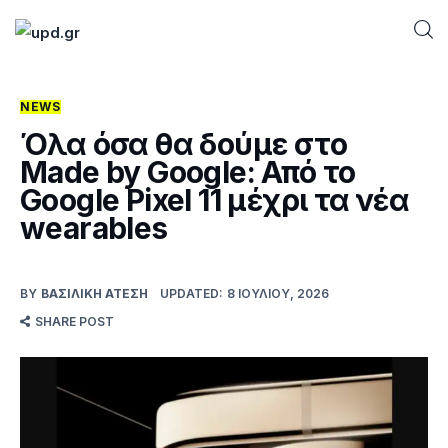
NEWS
Home
Όλα όσα θα δούμε στο
Made by Google: Από το
News
Google Pixel 11 μέχρι τα νέα
wearables
Games
Futuring
BY
ΒΑΣΙΛΙΚΉ ΑΤΈΣΗ
UPDATED:
8 ΙΟΥΛΊΟΥ, 2026
SHARE POST
AI news
How To
Blog