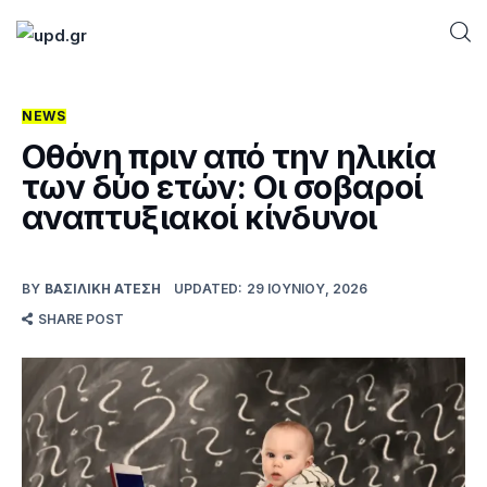
NEWS
Home
Οθόνη πριν από την ηλικία
των δύο ετών: Οι σοβαροί
News
αναπτυξιακοί κίνδυνοι
Games
BY
ΒΑΣΙΛΙΚΉ ΑΤΈΣΗ
UPDATED:
29 ΙΟΥΝΊΟΥ, 2026
Futuring
SHARE POST
AI news
How To
Blog