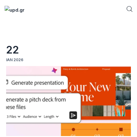
Home
22
News
ΙΑΝ 2026
Games
Futuring
AI news
How To
Blog