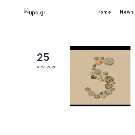
Home
Home
News
News
Games
Futuring
25
AI news
ΙΟΎΛ 2026
How To
Blog
Επικοινωνία