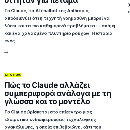
ότι ήταν για πέταμα
Το Claude, το AI chatbot της Anthropic,
αποδεικνύει ότι η τεχνητή νοημοσύνη μπορεί να
λύσει και τα πιο καθημερινά προβλήματα — ακόμη
και ένα χαλασμένο πλυντήριο ρούχων. Η ιστορία
ενός…
AI NEWS
Πώς το Claude αλλάζει
συμπεριφορά ανάλογα με τη
γλώσσα και το μοντέλο
Το Claude βρίσκεται στο επίκεντρο μιας
εξαιρετικά ενδιαφέρουσας τεχνολογικής
ανακάλυψης, η οποία επιβεβαιώνει κάτι που