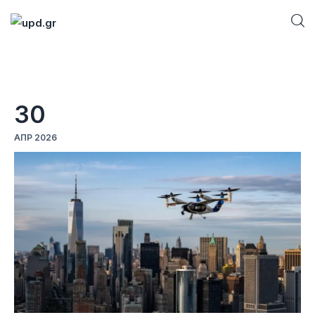
Home
30
News
ΑΠΡ 2026
Games
Futuring
AI news
How To
Blog