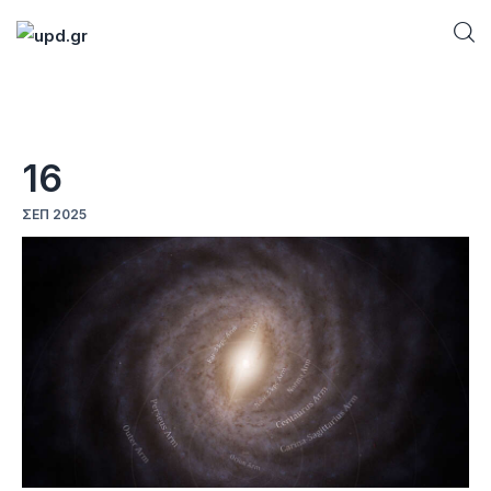
Home
16
News
ΣΕΠ 2025
Games
Futuring
AI news
How To
Blog