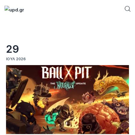
Home
29
News
ΙΟΎΛ 2026
Games
Futuring
AI news
How To
Blog