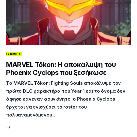
GAMES
MARVEL Tōkon: Η αποκάλυψη του
Phoenix Cyclops που ξεσήκωσε
Το MARVEL Tōkon: Fighting Souls αποκάλυψε τον
πρώτο DLC χαρακτήρα του Year 1 και το όνομα δεν
άφησε κανέναν ασυγκίνητο: ο Phoenix Cyclops
έρχεται να ενισχύσει το roster του
πολυαναμενόμενου…