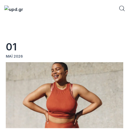
Home
01
News
ΜΆΙ 2026
Games
Futuring
AI news
How To
Blog