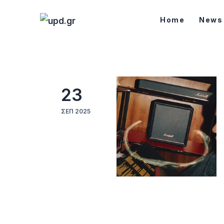
Home
Home
News
News
Games
Futuring
23
AI news
ΣΕΠ 2025
How To
Blog
Επικοινωνία