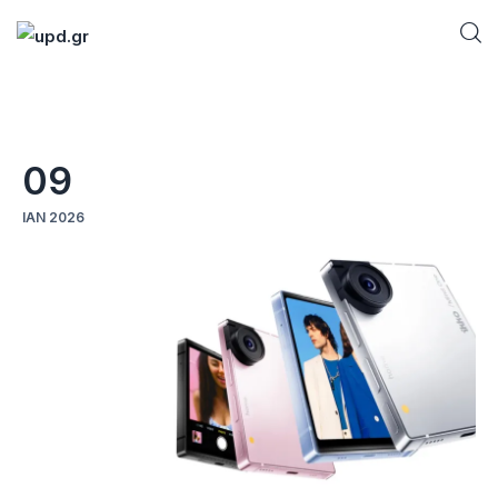
Home
09
News
ΙΑΝ 2026
Games
Futuring
AI news
How To
Blog