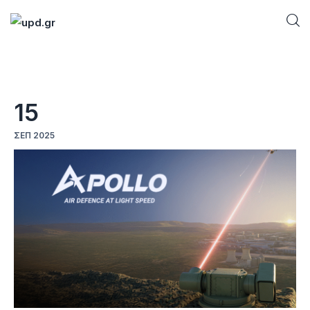
Home
15
News
ΣΕΠ 2025
Games
Futuring
AI news
How To
Blog