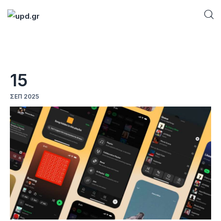
Home
15
News
ΣΕΠ 2025
Games
Futuring
AI news
How To
Blog