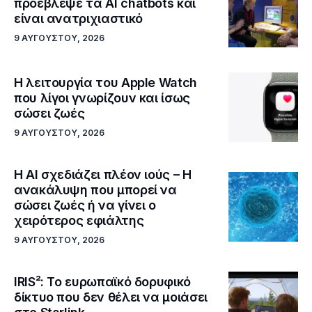
προέβλεψε τα AI chatbots και
είναι ανατριχιαστικό
9 ΑΥΓΟΎΣΤΟΥ, 2026
Η λειτουργία του Apple Watch
που λίγοι γνωρίζουν και ίσως
σώσει ζωές
9 ΑΥΓΟΎΣΤΟΥ, 2026
Η AI σχεδιάζει πλέον ιούς – Η
ανακάλυψη που μπορεί να
σώσει ζωές ή να γίνει ο
χειρότερος εφιάλτης
9 ΑΥΓΟΎΣΤΟΥ, 2026
IRIS²: Το ευρωπαϊκό δορυφικό
δίκτυο που δεν θέλει να μοιάσει