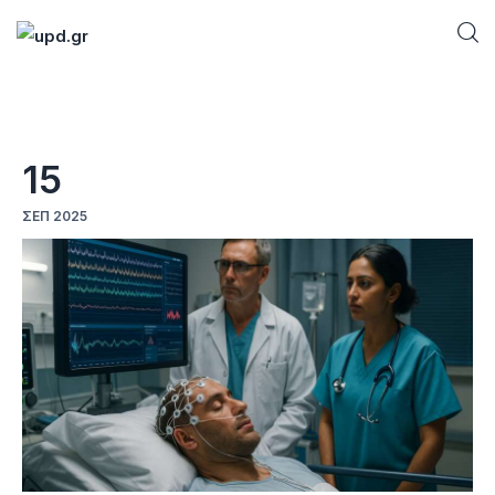
Home
15
News
ΣΕΠ 2025
Games
Futuring
AI news
How To
Blog