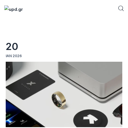
Home
20
News
ΙΑΝ 2026
Games
Futuring
AI news
How To
Blog