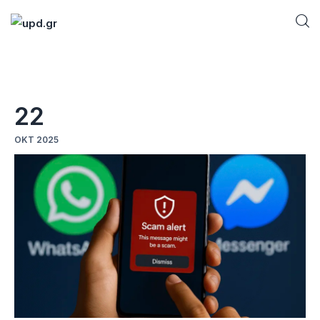
Home
22
News
ΟΚΤ 2025
Games
Futuring
AI news
How To
Blog